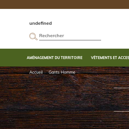
undefined
AMÉNAGEMENT DU TERRITOIRE
VÊTEMENTS ET ACCE
Entretien et accessoires d'entretien de l'arme
Cannes de Pirsh et accessoires d'affût
Accueil
Gants Homme