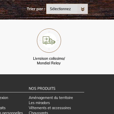
Trier par
Livraison colissimo/
Mondial Relay
NOS PRODUITS
exion
Aménagement du territoire
Les miradors
aits
Vêtements et accessoires
s personnelles
Chaussants