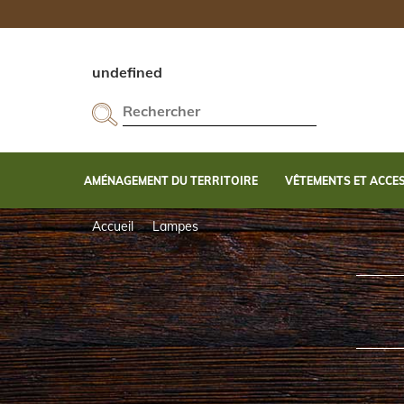
undefined
AMÉNAGEMENT DU TERRITOIRE
VÊTEMENTS ET ACCE
Entretien et accessoires d'entretien de l'arme
Cannes de Pirsh et accessoires d'affût
Accueil
Lampes