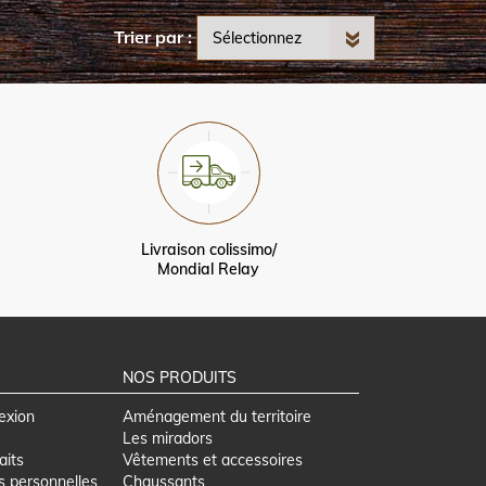
Trier par
Livraison colissimo/
Mondial Relay
NOS PRODUITS
exion
Aménagement du territoire
Les miradors
aits
Vêtements et accessoires
s personnelles
Chaussants