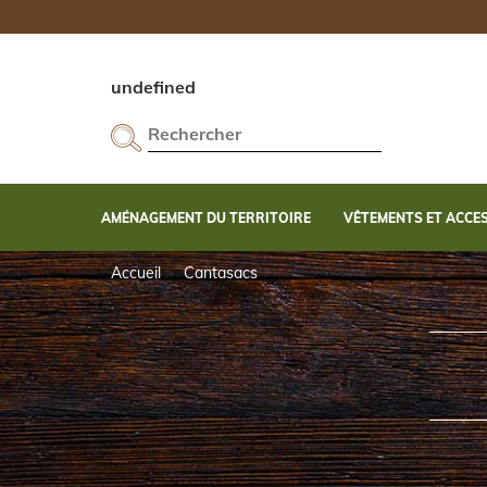
undefined
AMÉNAGEMENT DU TERRITOIRE
VÊTEMENTS ET ACCE
Entretien et accessoires d'entretien de l'arme
Cannes de Pirsh et accessoires d'affût
Accueil
Cantasacs