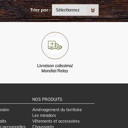
Trier par
Livraison colissimo/
Mondial Relay
NOS PRODUITS
exion
Aménagement du territoire
Les miradors
aits
Vêtements et accessoires
s personnelles
Chaussants